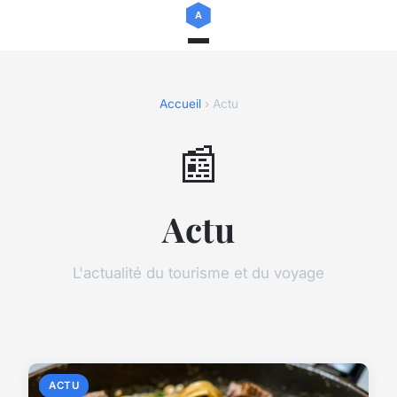
Accueil
› Actu
📰
Actu
L'actualité du tourisme et du voyage
ACTU