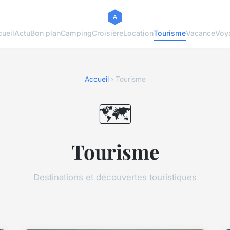
ueil
Actu
Bon plan
Camping
Croisière
Location
Tourisme
Vacance
Voy
Accueil
› Tourisme
🗺️
Tourisme
Destinations et découvertes touristiques